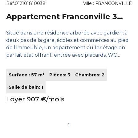
Réf.012101810038
Ville : FRANCONVILLE
Appartement Franconville 3
pièce(s) 57 m2
Situé dans une résidence arborée avec gardien, à
deux pas de la gare, écoles et commerces au pied
de l'immeuble, un appartement au 1er étage en
parfait état offrant: entrée avec placards, WC
séparés, cuisine aménagée avec loggia, séjour avec
balcon sans vis à vis, deux chambres, débarras, salle
Surface : 57 m²
Pièces: 3
Chambres: 2
de bains, une cave. Parking libre dans la résidence.
Logement fibré. Chauffage compris dans les
Salle de bain: 1
charges.
Loyer 907 €/mois
1