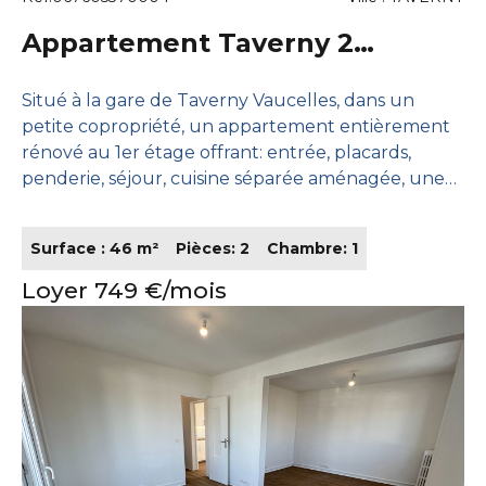
Appartement Taverny 2
pièce(s) 46 m2
Situé à la gare de Taverny Vaucelles, dans un
petite copropriété, un appartement entièrement
rénové au 1er étage offrant: entrée, placards,
penderie, séjour, cuisine séparée aménagée, une
chambre, une salle de bain avec WC séparés.
Chauffage et eau chaude par chaudière
Surface : 46 m²
Pièces: 2
Chambre: 1
individuelle. Logement fibrée. Libre de suite.
Loyer 749 €/mois