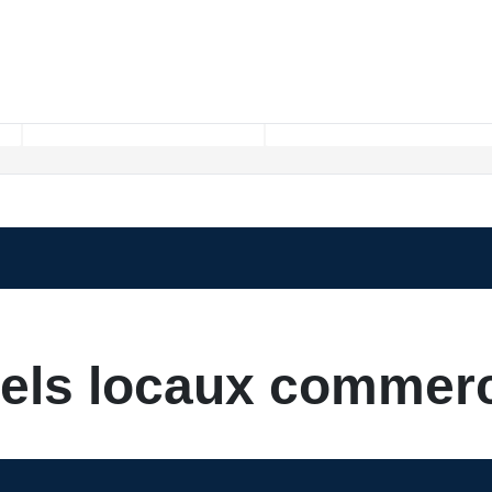
Rayon km
els locaux commerc
Locaux commerciaux A louer pour le moment , plusieurs options s'offrent à v