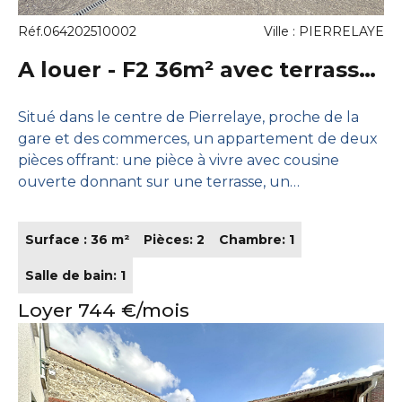
Réf.064202510002
Ville : PIERRELAYE
A louer - F2 36m² avec terrasse
et parking
Situé dans le centre de Pierrelaye, proche de la
gare et des commerces, un appartement de deux
pièces offrant: une pièce à vivre avec cousine
ouverte donnant sur une terrasse, un
dégagement avec rangements, une salle d'eau,
une chambre avec rangement. Un emplacement
Surface : 36 m²
Pièces: 2
Chambre: 1
de parking.
Salle de bain: 1
Loyer 744 €/mois